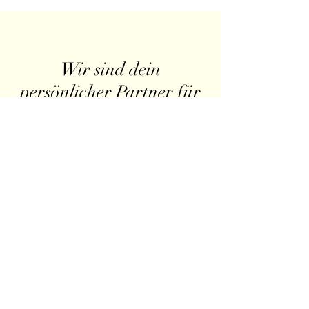
Wir sind dein
persönlicher Partner für
Tees & Zubehör –
Qualität in jeder Tasse.
Erfahre mehr
über Teegenuss Tirol