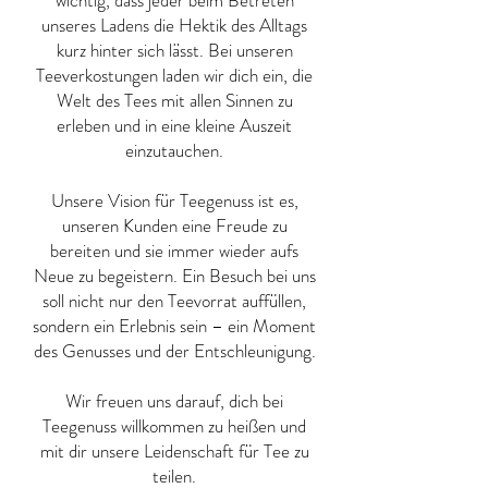
wichtig, dass jeder beim Betreten
unseres Ladens die Hektik des Alltags
kurz hinter sich lässt. Bei unseren
Teeverkostungen laden wir dich ein, die
Welt des Tees mit allen Sinnen zu
erleben und in eine kleine Auszeit
einzutauchen.
Unsere Vision für Teegenuss ist es,
unseren Kunden eine Freude zu
bereiten und sie immer wieder aufs
Neue zu begeistern. Ein Besuch bei uns
soll nicht nur den Teevorrat auffüllen,
sondern ein Erlebnis sein – ein Moment
des Genusses und der Entschleunigung.
Wir freuen uns darauf, dich bei
Teegenuss willkommen zu heißen und
mit dir unsere Leidenschaft für Tee zu
teilen.