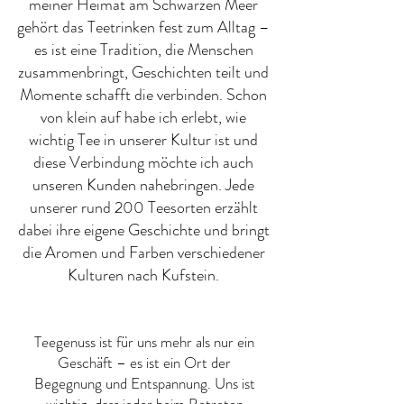
meiner Heimat am Schwarzen Meer
gehört das Teetrinken fest zum Alltag –
es ist eine Tradition, die Menschen
zusammenbringt, Geschichten teilt und
Momente schafft die verbinden. Schon
von klein auf habe ich erlebt, wie
wichtig Tee in unserer Kultur ist und
diese Verbindung möchte ich auch
unseren Kunden nahebringen. Jede
unserer rund 200 Teesorten erzählt
dabei ihre eigene Geschichte und bringt
die Aromen und Farben verschiedener
Kulturen nach Kufstein.
Teegenuss ist für uns mehr als nur ein
Geschäft – es ist ein Ort der
Begegnung und Entspannung. Uns ist